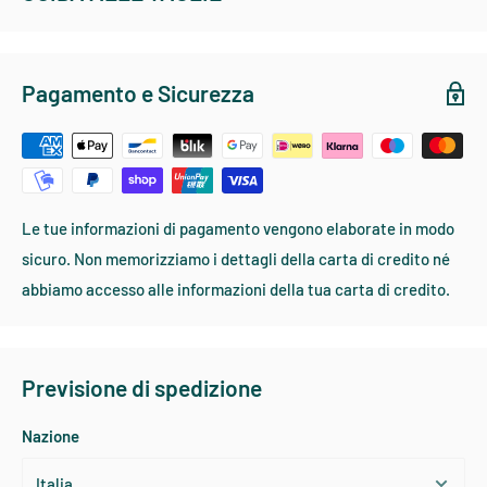
Confezione da 2 gr circa.
REDINGTON - ABBIGLIAMENTO SPORTIVO
Pagamento e Sicurezza
TAGLIA
TORACE
VITA
MANICA
COLLO
Small
91-96
73-79
81-83
36-38
Medium
99-104
81-86
83-86
39-40
Large
106-114
86-89
86-88
41-43
Le tue informazioni di pagamento vengono elaborate in modo
X - Large
116-121
89-91
88-91
44-46
sicuro. Non memorizziamo i dettagli della carta di credito né
XX - Large
124-129
91-94
91-94
47-48
abbiamo accesso alle informazioni della tua carta di credito.
Previsione di spedizione
PATAGONIA DONNA - ABBIGLIAMENTO SPORTIVO
Nazione