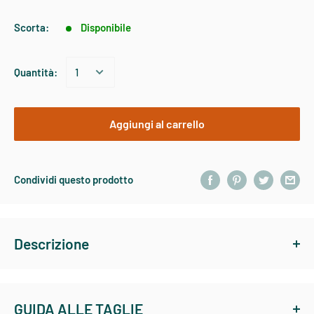
Scorta:
Disponibile
Quantità:
Aggiungi al carrello
Condividi questo prodotto
Descrizione
VENIARD WOODCOCK PLUMAGE piume di beccaccia sono tra le
migliori piume per realizzare mosche sommerse, valsesiane,
GUIDA ALLE TAGLIE
kebari e moltissimi altri dressing tradizionali.