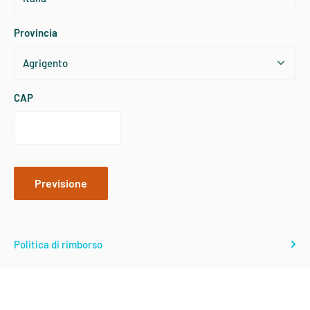
TAGLIA
USA
TORACE
VITA
FIANCHI
Provincia
X-Small
2
84
68
90
Small
4
86
70
93
CAP
Small
6
89
72
95
Medium
8
91
75
98
Previsione
Medium
10
94
77
100
Politica di rimborso
Large
12
98
81
104
Large
14
102
85
108