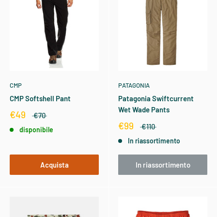
CMP
PATAGONIA
CMP Softshell Pant
Patagonia Swiftcurrent
Wet Wade Pants
€49
€70
€99
€110
disponibile
In riassortimento
Acquista
In riassortimento