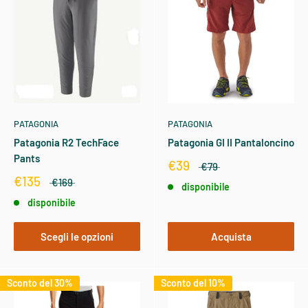
PATAGONIA
PATAGONIA
Patagonia R2 TechFace
Patagonia GI II Pantaloncino
Pants
€39
€79
€135
€169
disponibile
disponibile
Scegli le opzioni
Acquista
Sconto del 30%
Sconto del 10%