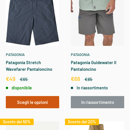
PATAGONIA
PATAGONIA
Patagonia Stretch
Patagonia Guidewater II
Wavefarer Pantaloncino
Pantaloncino
€49
€68
€65
€85
disponibile
In riassortimento
Scegli le opzioni
In riassortimento
Sconto del 50%
Sconto del 20%