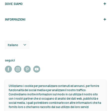
DOVE SIAMO
Cerca
DA MARTEDI A SABATO:
Garue sas
, P.IVA 07221940153
10-13 / 14,30-19,00
INFORMAZIONI
Via del Torchio 14, 20123 Milano
DOMENICA: CHIUSO
Nota legale
Telefono: 02 8645 3590
Informativa sui rimborsi
E-Mail: shop@garue.it
lingua
Informativa sulla privacy
Italiano
Informativa sulle spedizioni
Termini e condizioni del servizio
seguici
Informativa sui resi
Termini e condizioni del servizio
si accettano
Utilizziamo i cookie per personalizzare contenuti ed annunci, per fornire
funzionalità dei social media e per analizzare il nostro traffico.
Condividiamo inoltre informazioni sul modo in cui utilizza il nostro sito
con i nostri partner che si occupano di analisi dei dati web, pubblicità e
social media, i quali potrebbero combinarle con altre informazioni che ha
fornito loro o che hanno raccolto dal suo utilizzo dei loro servizi