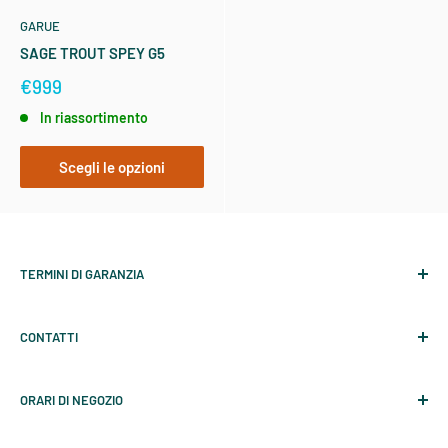
GARUE
SAGE TROUT SPEY G5
€999
In riassortimento
Scegli le opzioni
TERMINI DI GARANZIA
Garanzia SAGE
CONTATTI
Garanzia Redington
Contattaci
ORARI DI NEGOZIO
Il mio account
Garue Points
LUNEDI: CHIUSO