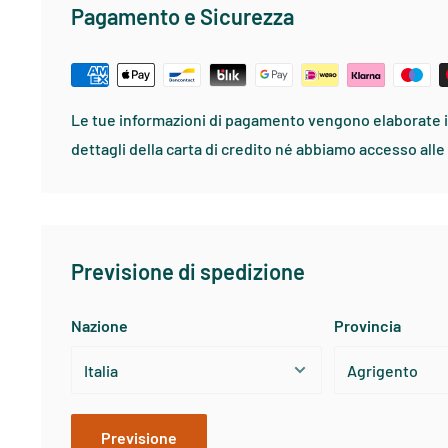
Pagamento e Sicurezza
TAGLIA
TORACE
VI
Small
91-96
73-
Medium
99-104
81-
Large
106-114
86-
Le tue informazioni di pagamento vengono elaborate 
X - Large
116-121
89-
dettagli della carta di credito né abbiamo accesso alle 
XX - Large
124-129
91-
Previsione di spedizione
PATAGONIA DONNA - ABBIGLIAMENTO SPORTIVO
Nazione
Provincia
TAGLIA
USA
TORACE
X-Small
2
84
Previsione