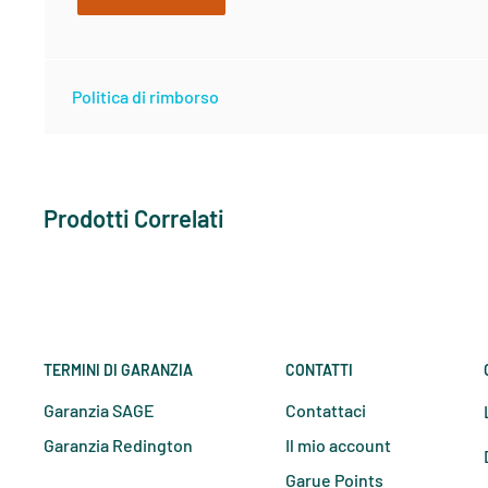
Small
4
86
Politica di rimborso
Small
6
89
Medium
8
91
Prodotti Correlati
Medium
10
94
Large
12
98
Large
14
102
TERMINI DI GARANZIA
CONTATTI
Garanzia SAGE
Contattaci
X-Large
16
107
Garanzia Redington
Il mio account
Garue Points