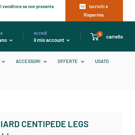
l venditore se non presente
Iscriviti e
Risparmia
ua
accedi
0
carrello
iano
il mio account
ACCESSORI
OFFERTE
USATO
IARD CENTIPEDE LEGS