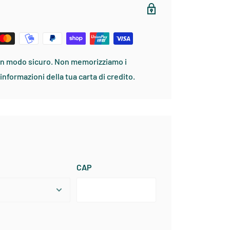
TA
MANICA
COLLO
79
81-83
36-38
86
83-86
39-40
89
86-88
41-43
in modo sicuro. Non memorizziamo i
91
88-91
44-46
informazioni della tua carta di credito.
94
91-94
47-48
CAP
VITA
FIANCHI
68
90