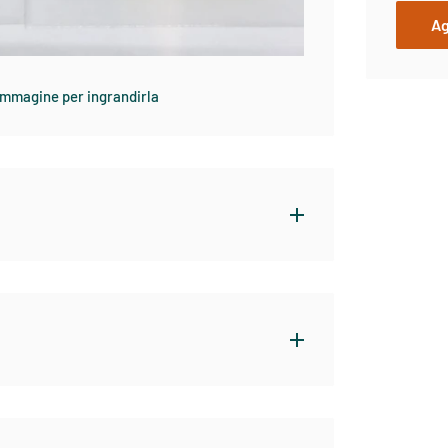
Ag
'immagine per ingrandirla
i originali per realizzare le zampette dei
e zampe di eccezionale mobilita' e forte
r qualsiasi imitazione per