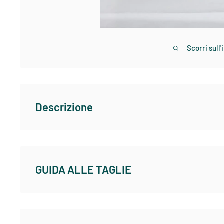
Scorri sull
Descrizione
VENIARD CENTIPEDE LEGS SMALL sono gli elastici barrat
terrestri e ninfe.Questo materiale ti permette di crear
attrattiva.Disponibili in nella misura small perfetta pe
GUIDA ALLE TAGLIE
trote,temoli,cavedani e pesce bianco in genere.
Ogni busta contiene 40 zampe lunghe 16 cm
REDINGTON - ABBIGLIAMENTO SPORTIVO