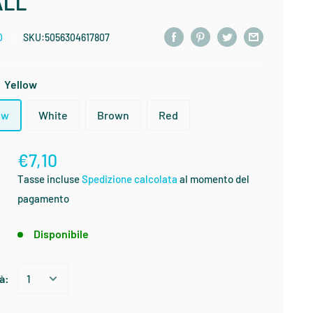
ALL
D
SKU:
5056304617807
:
Yellow
ow
White
Brown
Red
€7,10
:
Tasse incluse
Spedizione calcolata
al momento del
pagamento
:
Disponibile
à: