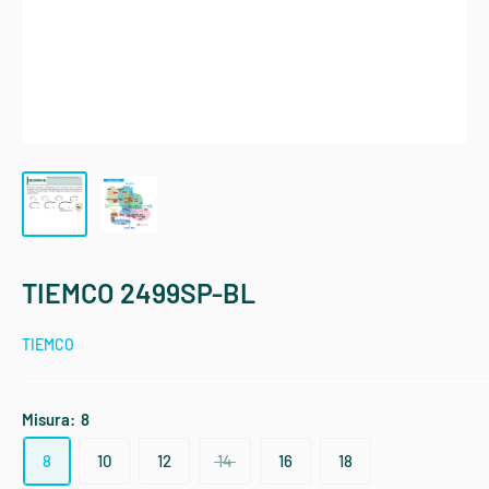
TIEMCO 2499SP-BL
TIEMCO
Misura:
8
8
10
12
14
16
18