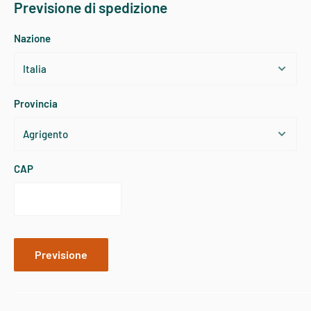
Previsione di spedizione
PATAGONIA DONNA - ABBIGLIAMENTO SPORTIVO
Nazione
TAGLIA
USA
TORACE
VITA
FIANCHI
Provincia
X-Small
2
84
68
90
Small
4
86
70
93
CAP
Small
6
89
72
95
Medium
8
91
75
98
Previsione
Medium
10
94
77
100