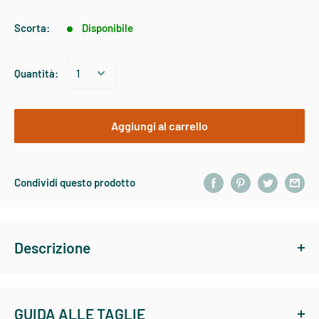
Scorta:
Disponibile
Quantità:
Aggiungi al carrello
Condividi questo prodotto
Descrizione
RIO TARPON BLACK DEATH #1/0 classica mosca Tarpon nella
combinazione di colori nero e rosso offre un buon contrasto
GUIDA ALLE TAGLIE
nelle acque velate. Quando i tarpon sono dell'umore giusto,