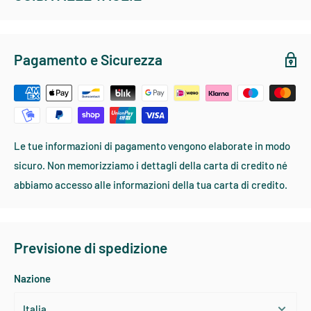
questa mosca garantisce parecchi attacchi.
REDINGTON - ABBIGLIAMENTO SPORTIVO
Pagamento e Sicurezza
TAGLIA
TORACE
VITA
MANICA
COLLO
Small
91-96
73-79
81-83
36-38
Medium
99-104
81-86
83-86
39-40
Large
106-114
86-89
86-88
41-43
Le tue informazioni di pagamento vengono elaborate in modo
X - Large
116-121
89-91
88-91
44-46
sicuro. Non memorizziamo i dettagli della carta di credito né
XX - Large
124-129
91-94
91-94
47-48
abbiamo accesso alle informazioni della tua carta di credito.
Previsione di spedizione
PATAGONIA DONNA - ABBIGLIAMENTO SPORTIVO
Nazione