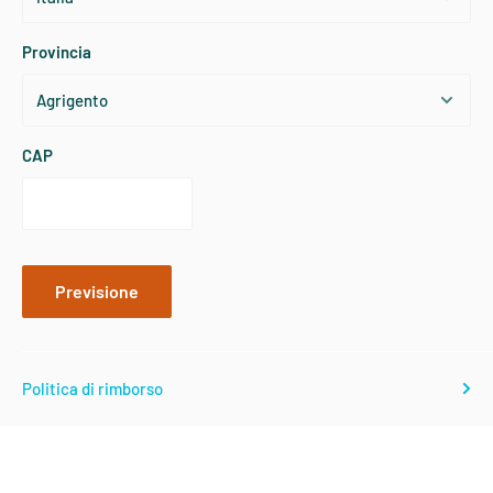
TAGLIA
USA
TORACE
VITA
FIANCHI
Provincia
X-Small
2
84
68
90
Small
4
86
70
93
CAP
Small
6
89
72
95
Medium
8
91
75
98
Previsione
Medium
10
94
77
100
Politica di rimborso
Large
12
98
81
104
Large
14
102
85
108