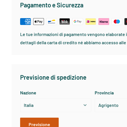
Pagamento e Sicurezza
TAGLIA
TORACE
VI
Small
91-96
73-
Medium
99-104
81-
Large
106-114
86-
Le tue informazioni di pagamento vengono elaborate 
X - Large
116-121
89-
dettagli della carta di credito né abbiamo accesso alle 
XX - Large
124-129
91-
Previsione di spedizione
PATAGONIA DONNA - ABBIGLIAMENTO SPORTIVO
Nazione
Provincia
TAGLIA
USA
TORACE
X-Small
2
84
Previsione