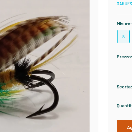
GARUE
Misura
8
Prezzo
Scorta
Quantit
Ag