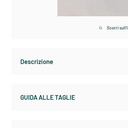
Scorri sull
Descrizione
Disponibile su ami Double
Per grandi quantità contattarci per preventivo
GUIDA ALLE TAGLIE
REDINGTON - ABBIGLIAMENTO SPORTIVO