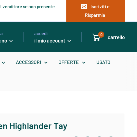
l venditore se non presente
Iscriviti e
Risparmia
ua
accedi
0
carrello
iano
il mio account
ACCESSORI
OFFERTE
USATO
en Highlander Tay