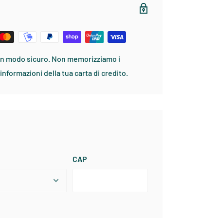
TA
MANICA
COLLO
79
81-83
36-38
86
83-86
39-40
89
86-88
41-43
in modo sicuro. Non memorizziamo i
91
88-91
44-46
informazioni della tua carta di credito.
94
91-94
47-48
CAP
VITA
FIANCHI
68
90