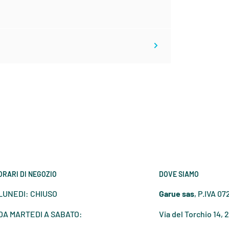
70
93
72
95
75
98
77
100
81
104
85
108
ORARI DI NEGOZIO
DOVE SIAMO
LUNEDI: CHIUSO
Garue sas
, P.IVA 0
90
113
DA MARTEDI A SABATO:
Via del Torchio 14, 